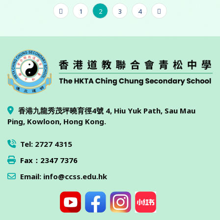
1
2
3
4
香港九龍秀茂坪曉育徑4號 4, Hiu Yuk Path, Sau Mau
Ping, Kowloon, Hong Kong.
Tel: 2727 4315
Fax：2347 7376
Email: info@ccss.edu.hk